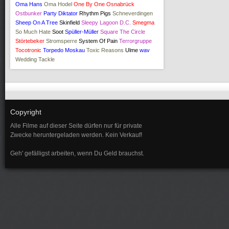
Oma Hans
Oma Hodel
One By One
Osnabrück
Ostbunker
Party Diktator
Rhythm Pigs
Schneverdingen
Sheep On A Tree
Skinfield
Sleepy Lagoon D.C.
Smegma
So Much Hate
Soot
Spüller-Müller
Square The Circle
Störtebeker
Stromsperre
System Of Pain
Terrorgruppe
Tocotronic
Torpedo Moskau
Toxic Reasons
Ulme
wav
Wedding Tackle
Copyright
Alle Filme auf dieser Seite dürfen nur für private
Zwecke heruntergeladen werden. Kein Verkauf!
Geh' gefälligst arbeiten, wenn Du Geld brauchst.