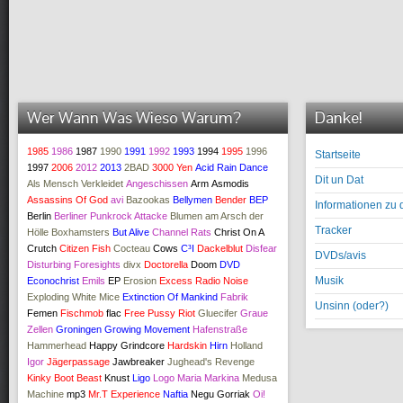
Wer Wann Was Wieso Warum?
Danke!
1985
1986
1987
1990
1991
1992
1993
1994
1995
1996
Startseite
1997
2006
2012
2013
2BAD
3000 Yen
Acid Rain Dance
Dit un Dat
Als Mensch Verkleidet
Angeschissen
Arm
Asmodis
Assassins Of God
avi
Bazookas
Bellymen
Bender
BEP
Informationen zu 
Berlin
Berliner Punkrock Attacke
Blumen am Arsch der
Tracker
Hölle
Boxhamsters
But Alive
Channel Rats
Christ On A
Crutch
Citizen Fish
Cocteau
Cows
C³I
Dackelblut
Disfear
DVDs/avis
Disturbing Foresights
divx
Doctorella
Doom
DVD
Musik
Econochrist
Emils
EP
Erosion
Excess Radio Noise
Exploding White Mice
Extinction Of Mankind
Fabrik
Unsinn (oder?)
Femen
Fischmob
flac
Free Pussy Riot
Gluecifer
Graue
Zellen
Groningen
Growing Movement
Hafenstraße
Hammerhead
Happy Grindcore
Hardskin
Hirn
Holland
Igor
Jägerpassage
Jawbreaker
Jughead's Revenge
Kinky Boot Beast
Knust
Ligo
Logo
Maria Markina
Medusa
Machine
mp3
Mr.T Experience
Naftia
Negu Gorriak
Oi!