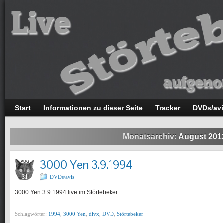
Start
Informationen zu dieser Seite
Tracker
DVDs/av
Monatsarchiv:
August 201
3000 Yen 3.9.1994
AUG
31
DVDs/avis
3000 Yen 3.9.1994 live im Störtebeker
Schlagwörter:
1994
,
3000 Yen
,
divx
,
DVD
,
Störtebeker