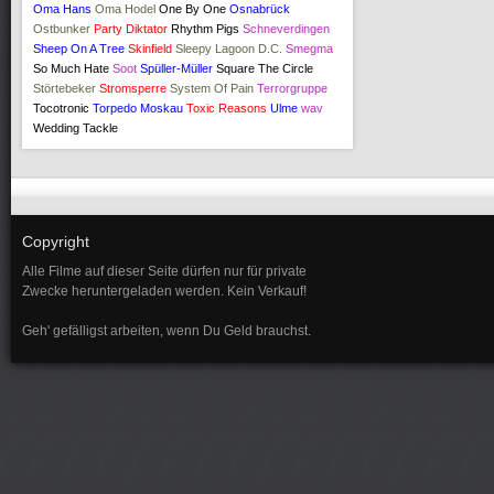
Oma Hans
Oma Hodel
One By One
Osnabrück
Ostbunker
Party Diktator
Rhythm Pigs
Schneverdingen
Sheep On A Tree
Skinfield
Sleepy Lagoon D.C.
Smegma
So Much Hate
Soot
Spüller-Müller
Square The Circle
Störtebeker
Stromsperre
System Of Pain
Terrorgruppe
Tocotronic
Torpedo Moskau
Toxic Reasons
Ulme
wav
Wedding Tackle
Copyright
Alle Filme auf dieser Seite dürfen nur für private
Zwecke heruntergeladen werden. Kein Verkauf!
Geh' gefälligst arbeiten, wenn Du Geld brauchst.