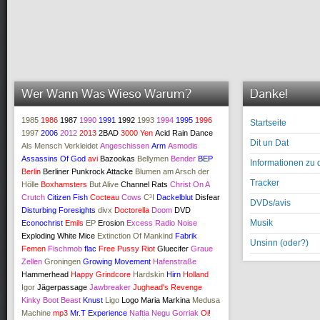
Wer Wann Was Wieso Warum?
Danke!
1985
1986
1987
1990
1991
1992
1993
1994
1995
1996
Startseite
1997
2006
2012
2013
2BAD
3000 Yen
Acid Rain Dance
Dit un Dat
Als Mensch Verkleidet
Angeschissen
Arm
Asmodis
Assassins Of God
avi
Bazookas
Bellymen
Bender
BEP
Informationen zu 
Berlin
Berliner Punkrock Attacke
Blumen am Arsch der
Tracker
Hölle
Boxhamsters
But Alive
Channel Rats
Christ On A
Crutch
Citizen Fish
Cocteau
Cows
C³I
Dackelblut
Disfear
DVDs/avis
Disturbing Foresights
divx
Doctorella
Doom
DVD
Musik
Econochrist
Emils
EP
Erosion
Excess Radio Noise
Exploding White Mice
Extinction Of Mankind
Fabrik
Unsinn (oder?)
Femen
Fischmob
flac
Free Pussy Riot
Gluecifer
Graue
Zellen
Groningen
Growing Movement
Hafenstraße
Hammerhead
Happy Grindcore
Hardskin
Hirn
Holland
Igor
Jägerpassage
Jawbreaker
Jughead's Revenge
Kinky Boot Beast
Knust
Ligo
Logo
Maria Markina
Medusa
Machine
mp3
Mr.T Experience
Naftia
Negu Gorriak
Oi!