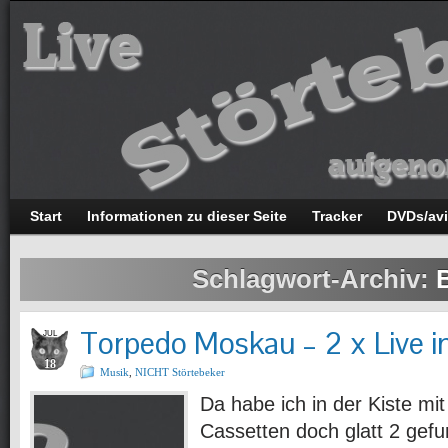
Start
Informationen zu dieser Seite
Tracker
DVDs/av
Schlagwort-Archiv:
B
Torpedo Moskau – 2 x Live i
JUL
18
Musik
,
NICHT Störtebeker
Da habe ich in der Kiste mit
Cassetten doch glatt 2 gef