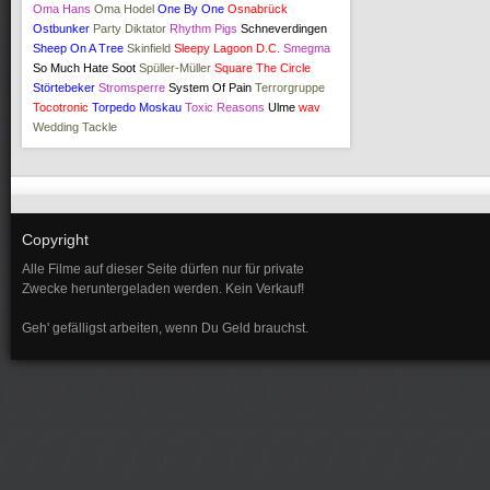
Oma Hans
Oma Hodel
One By One
Osnabrück
Ostbunker
Party Diktator
Rhythm Pigs
Schneverdingen
Sheep On A Tree
Skinfield
Sleepy Lagoon D.C.
Smegma
So Much Hate
Soot
Spüller-Müller
Square The Circle
Störtebeker
Stromsperre
System Of Pain
Terrorgruppe
Tocotronic
Torpedo Moskau
Toxic Reasons
Ulme
wav
Wedding Tackle
Copyright
Alle Filme auf dieser Seite dürfen nur für private
Zwecke heruntergeladen werden. Kein Verkauf!
Geh' gefälligst arbeiten, wenn Du Geld brauchst.