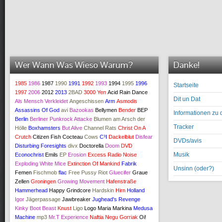
Wer Wann Was Wieso Warum?
Danke!
1985
1986
1987
1990
1991
1992
1993
1994
1995
1996
Startseite
1997
2006
2012
2013
2BAD
3000 Yen
Acid Rain Dance
Dit un Dat
Als Mensch Verkleidet
Angeschissen
Arm
Asmodis
Assassins Of God
avi
Bazookas
Bellymen
Bender
BEP
Informationen zu 
Berlin
Berliner Punkrock Attacke
Blumen am Arsch der
Tracker
Hölle
Boxhamsters
But Alive
Channel Rats
Christ On A
Crutch
Citizen Fish
Cocteau
Cows
C³I
Dackelblut
Disfear
DVDs/avis
Disturbing Foresights
divx
Doctorella
Doom
DVD
Musik
Econochrist
Emils
EP
Erosion
Excess Radio Noise
Exploding White Mice
Extinction Of Mankind
Fabrik
Unsinn (oder?)
Femen
Fischmob
flac
Free Pussy Riot
Gluecifer
Graue
Zellen
Groningen
Growing Movement
Hafenstraße
Hammerhead
Happy Grindcore
Hardskin
Hirn
Holland
Igor
Jägerpassage
Jawbreaker
Jughead's Revenge
Kinky Boot Beast
Knust
Ligo
Logo
Maria Markina
Medusa
Machine
mp3
Mr.T Experience
Naftia
Negu Gorriak
Oi!