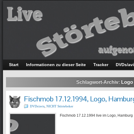
Start
Informationen zu dieser Seite
Tracker
DVDs/av
Schlagwort-Archiv:
Logo
Fischmob 17.12.1994, Logo, Hambur
JAN
17
DVDs/avis
,
NICHT Störtebeker
Fischmob 17.12.1994 live im Logo, Hamburg