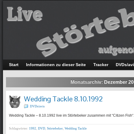
Start
Informationen zu dieser Seite
Tracker
DVDs/av
Monatsarchiv:
Dezember 20
Wedding Tackle 8.10.1992
DEZ
31
DVDs/avis
Wedding Tackle – 8.10.1992 live im Störtebeker zusammen mit “Citizen Fish“
Schlagwörter:
1992
,
DVD
,
Störtebeker
,
Wedding Tackle