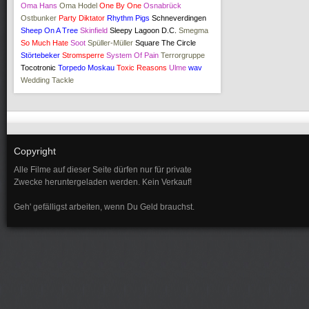
Oma Hans
Oma Hodel
One By One
Osnabrück
Ostbunker
Party Diktator
Rhythm Pigs
Schneverdingen
Sheep On A Tree
Skinfield
Sleepy Lagoon D.C.
Smegma
So Much Hate
Soot
Spüller-Müller
Square The Circle
Störtebeker
Stromsperre
System Of Pain
Terrorgruppe
Tocotronic
Torpedo Moskau
Toxic Reasons
Ulme
wav
Wedding Tackle
Copyright
Alle Filme auf dieser Seite dürfen nur für private
Zwecke heruntergeladen werden. Kein Verkauf!
Geh' gefälligst arbeiten, wenn Du Geld brauchst.