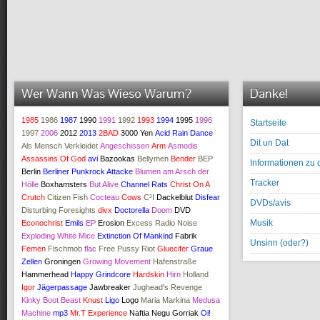
Wer Wann Was Wieso Warum?
Danke!
1985
1986
1987
1990
1991
1992
1993
1994
1995
1996
Startseite
1997
2006
2012
2013
2BAD
3000 Yen
Acid Rain Dance
Dit un Dat
Als Mensch Verkleidet
Angeschissen
Arm
Asmodis
Assassins Of God
avi
Bazookas
Bellymen
Bender
BEP
Informationen zu 
Berlin
Berliner Punkrock Attacke
Blumen am Arsch der
Tracker
Hölle
Boxhamsters
But Alive
Channel Rats
Christ On A
Crutch
Citizen Fish
Cocteau
Cows
C³I
Dackelblut
Disfear
DVDs/avis
Disturbing Foresights
divx
Doctorella
Doom
DVD
Musik
Econochrist
Emils
EP
Erosion
Excess Radio Noise
Exploding White Mice
Extinction Of Mankind
Fabrik
Unsinn (oder?)
Femen
Fischmob
flac
Free Pussy Riot
Gluecifer
Graue
Zellen
Groningen
Growing Movement
Hafenstraße
Hammerhead
Happy Grindcore
Hardskin
Hirn
Holland
Igor
Jägerpassage
Jawbreaker
Jughead's Revenge
Kinky Boot Beast
Knust
Ligo
Logo
Maria Markina
Medusa
Machine
mp3
Mr.T Experience
Naftia
Negu Gorriak
Oi!