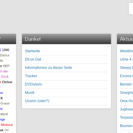
?
Danke!
Aktue
5
1996
Startseite
Wedding
 Dance
Dit un Dat
Ulme 4.
is
er
BEP
Informationen zu dieser Seite
Sleepy 
h der
Tracker
Excess 
t On A
t
Disfear
DVDs/avis
Bender 
D
Musik
Smegma 
se
ik
Unsinn (oder?)
Oma Hod
Graue
ße
Jughead
olland
Torpedo
nge
Medusa
Blumen 
iak
Oi!