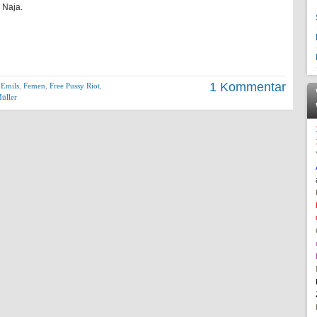
 Naja.
1 Kommentar
,
Emils
,
Femen
,
Free Pussy Riot
,
üller