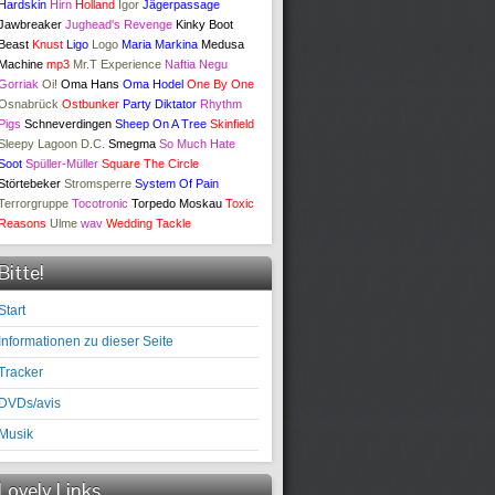
Hardskin
Hirn
Holland
Igor
Jägerpassage
Jawbreaker
Jughead's Revenge
Kinky Boot
Beast
Knust
Ligo
Logo
Maria Markina
Medusa
Machine
mp3
Mr.T Experience
Naftia
Negu
Gorriak
Oi!
Oma Hans
Oma Hodel
One By One
Osnabrück
Ostbunker
Party Diktator
Rhythm
Pigs
Schneverdingen
Sheep On A Tree
Skinfield
Sleepy Lagoon D.C.
Smegma
So Much Hate
Soot
Spüller-Müller
Square The Circle
Störtebeker
Stromsperre
System Of Pain
Terrorgruppe
Tocotronic
Torpedo Moskau
Toxic
Reasons
Ulme
wav
Wedding Tackle
Bitte!
Start
Informationen zu dieser Seite
Tracker
DVDs/avis
Musik
Lovely Links