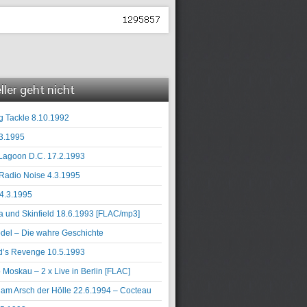
ller geht nicht
 Tackle 8.10.1992
3.1995
Lagoon D.C. 17.2.1993
Radio Noise 4.3.1995
4.3.1995
und Skinfield 18.6.1993 [FLAC/mp3]
el – Die wahre Geschichte
’s Revenge 10.5.1993
 Moskau – 2 x Live in Berlin [FLAC]
am Arsch der Hölle 22.6.1994 – Cocteau