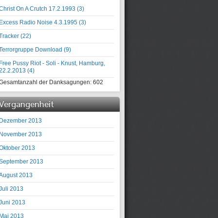
Christ On A Crutch 17.2.1993 (
3
)
Excess Radio Noise 4.3.1995 (
3
)
Tracker (
22
)
Terrorgruppe Download (
9
)
Free Pussy Riot - Soli - Knust, Hamburg,
22.2.2013 (
4
)
Gesamtanzahl der Danksagungen:
602
Vergangenheit
Dezember 2013
November 2013
Oktober 2013
September 2013
August 2013
Juli 2013
Juni 2013
Mai 2013