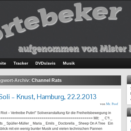
eite
Tracker
DVDs/avis
Musik
gwort-Archiv:
Channel Rats
Soli – Knust, Hamburg, 22.2.2013
von
Mr. Poof
Riot – Vertreibe Putin!” Soliveranstaltung für die Freiheitsbewegung in
============================================== Mit: _ C³I _
s _ Spüller-Müller _ Maria _ Emils _ Doctorella _ Sheep On A Tree Ein
kblick mit ein wenig bunter Musik und vielen technischen Pannen