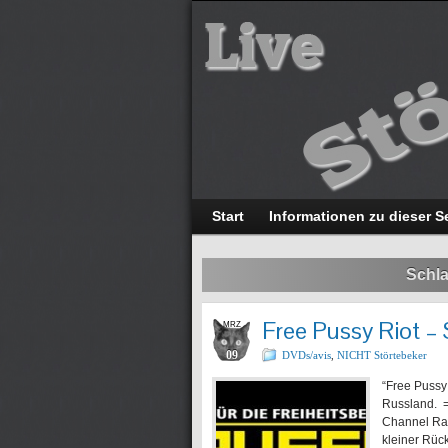
Start
Informationen zu dieser S
Schla
Free Pussy Riot – 
MRZ
09
DVDs/avis
,
NICHT Störtebeker
“Free Pussy 
Russland. 
Channel Rat
kleiner Rüc