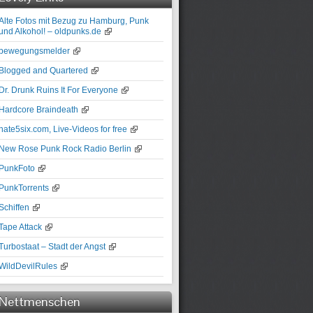
Alte Fotos mit Bezug zu Hamburg, Punk
und Alkohol! – oldpunks.de
bewegungsmelder
Blogged and Quartered
Dr. Drunk Ruins It For Everyone
Hardcore Braindeath
hate5six.com, Live-Videos for free
New Rose Punk Rock Radio Berlin
PunkFoto
PunkTorrents
Schiffen
Tape Attack
Turbostaat – Stadt der Angst
WildDevilRules
Nettmenschen