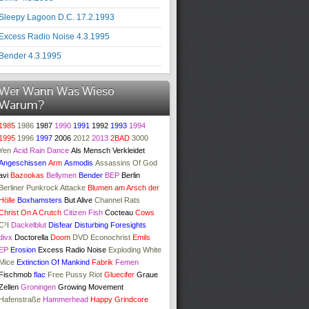
Sleepy Lagoon D.C. 17.2.1993
Excess Radio Noise 4.3.1995
Bender 4.3.1995
Wer Wann Was Wieso
Warum?
1985
1986
1987
1990
1991
1992
1993
1994
1995
1996
1997
2006
2012
2013
2BAD
3000
Yen
Acid Rain Dance
Als Mensch Verkleidet
Angeschissen
Arm
Asmodis
Assassins Of God
avi
Bazookas
Bellymen
Bender
BEP
Berlin
Berliner Punkrock Attacke
Blumen am Arsch der
Hölle
Boxhamsters
But Alive
Channel Rats
Christ On A Crutch
Citizen Fish
Cocteau
Cows
C³I
Dackelblut
Disfear
Disturbing Foresights
divx
Doctorella
Doom
DVD
Econochrist
Emils
EP
Erosion
Excess Radio Noise
Exploding White
Mice
Extinction Of Mankind
Fabrik
Femen
Fischmob
flac
Free Pussy Riot
Gluecifer
Graue
Zellen
Groningen
Growing Movement
Hafenstraße
Hammerhead
Happy Grindcore