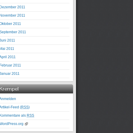
Dezember 2011
November 2011
Oktober 2011
September 2011
Juni 2011
Mai 2011
April 2011
Februar 2011
Januar 2011
Krempel
Anmelden
Artikel-Feed (
RSS
)
Kommentare als
RSS
WordPress.org