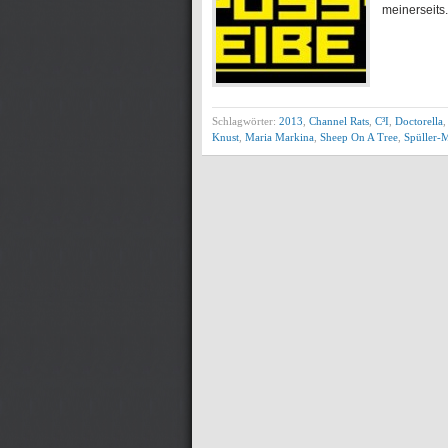
meinerseits.
Schlagwörter:
2013
,
Channel Rats
,
C³I
,
Doctorella
Knust
,
Maria Markina
,
Sheep On A Tree
,
Spüller-M