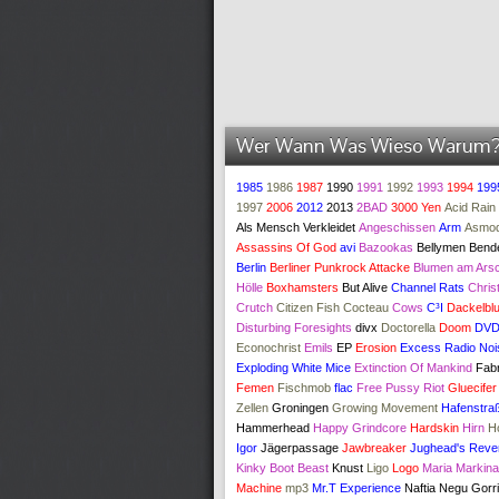
Wer Wann Was Wieso Warum
1985
1986
1987
1990
1991
1992
1993
1994
199
1997
2006
2012
2013
2BAD
3000 Yen
Acid Rain
Als Mensch Verkleidet
Angeschissen
Arm
Asmod
Assassins Of God
avi
Bazookas
Bellymen
Bend
Berlin
Berliner Punkrock Attacke
Blumen am Arsc
Hölle
Boxhamsters
But Alive
Channel Rats
Chris
Crutch
Citizen Fish
Cocteau
Cows
C³I
Dackelblu
Disturbing Foresights
divx
Doctorella
Doom
DV
Econochrist
Emils
EP
Erosion
Excess Radio Noi
Exploding White Mice
Extinction Of Mankind
Fabr
Femen
Fischmob
flac
Free Pussy Riot
Gluecifer
Zellen
Groningen
Growing Movement
Hafenstra
Hammerhead
Happy Grindcore
Hardskin
Hirn
H
Igor
Jägerpassage
Jawbreaker
Jughead's Reve
Kinky Boot Beast
Knust
Ligo
Logo
Maria Markina
Machine
mp3
Mr.T Experience
Naftia
Negu Gorr