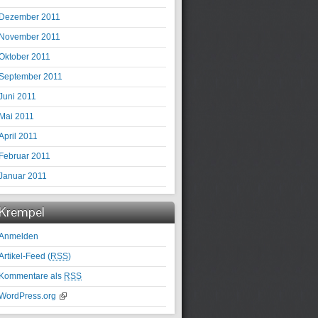
Dezember 2011
November 2011
Oktober 2011
September 2011
Juni 2011
Mai 2011
April 2011
Februar 2011
Januar 2011
Krempel
Anmelden
Artikel-Feed (
RSS
)
Kommentare als
RSS
WordPress.org