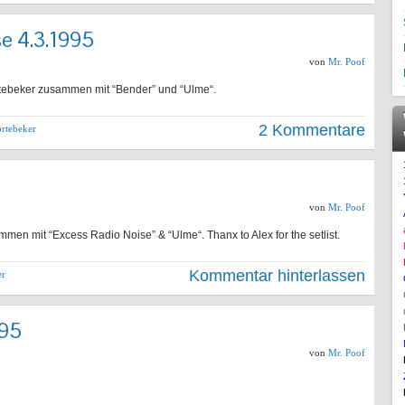
e 4.3.1995
von
Mr. Poof
rtebeker zusammen mit “Bender” und “Ulme“.
2 Kommentare
örtebeker
von
Mr. Poof
men mit “Excess Radio Noise” & “Ulme“. Thanx to Alex for the setlist.
Kommentar hinterlassen
er
995
von
Mr. Poof