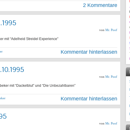
2 Kommentare
2.1995
von
Mr. Poof
er mit “Adelheid Streidel Experience”
Kommentar hinterlassen
er
.10.1995
von
Mr. Poof
beker mit “Dackelblut” und “Die Unbezahlbaren”
Kommentar hinterlassen
eker
995
von
Mr. Poof