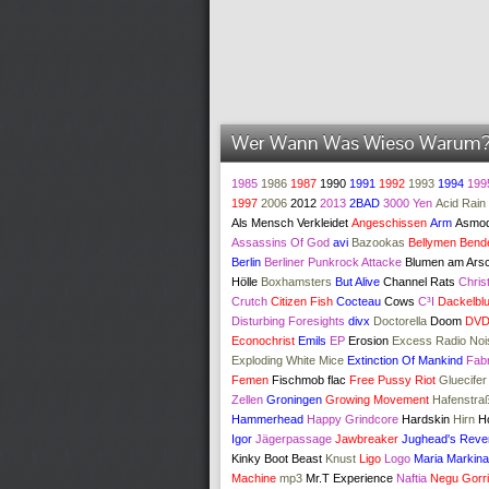
Wer Wann Was Wieso Warum
1985
1986
1987
1990
1991
1992
1993
1994
199
1997
2006
2012
2013
2BAD
3000 Yen
Acid Rain
Als Mensch Verkleidet
Angeschissen
Arm
Asmod
Assassins Of God
avi
Bazookas
Bellymen
Bend
Berlin
Berliner Punkrock Attacke
Blumen am Arsc
Hölle
Boxhamsters
But Alive
Channel Rats
Chris
Crutch
Citizen Fish
Cocteau
Cows
C³I
Dackelblu
Disturbing Foresights
divx
Doctorella
Doom
DV
Econochrist
Emils
EP
Erosion
Excess Radio Noi
Exploding White Mice
Extinction Of Mankind
Fabr
Femen
Fischmob
flac
Free Pussy Riot
Gluecifer
Zellen
Groningen
Growing Movement
Hafenstra
Hammerhead
Happy Grindcore
Hardskin
Hirn
H
Igor
Jägerpassage
Jawbreaker
Jughead's Reve
Kinky Boot Beast
Knust
Ligo
Logo
Maria Markina
Machine
mp3
Mr.T Experience
Naftia
Negu Gorr