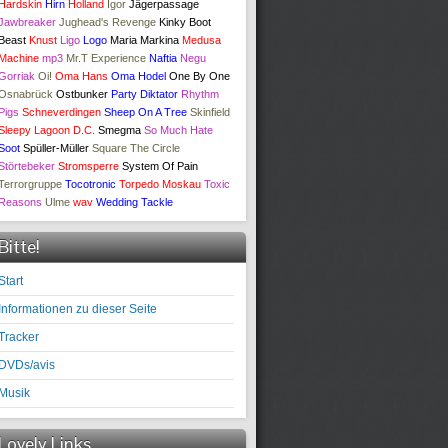
Hardskin
Hirn
Holland
Igor
Jägerpassage
Jawbreaker
Jughead's Revenge
Kinky Boot
Beast
Knust
Ligo
Logo
Maria Markina
Medusa
Machine
mp3
Mr.T Experience
Naftia
Negu
Gorriak
Oi!
Oma Hans
Oma Hodel
One By One
Osnabrück
Ostbunker
Party Diktator
Rhythm
Pigs
Schneverdingen
Sheep On A Tree
Skinfield
Sleepy Lagoon D.C.
Smegma
So Much Hate
Soot
Spüller-Müller
Square The Circle
Störtebeker
Stromsperre
System Of Pain
Terrorgruppe
Tocotronic
Torpedo Moskau
Toxic
Reasons
Ulme
wav
Wedding Tackle
Bitte!
Start
Informationen zu dieser Seite
Tracker
DVDs/avis
Musik
Lovely Links