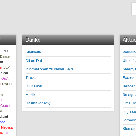
?
Danke!
Aktue
5
1996
Startseite
Wedding
 Dance
Dit un Dat
Ulme 4.
is
er
BEP
Informationen zu dieser Seite
Sleepy 
h der
Tracker
Excess 
t On A
t
Disfear
DVDs/avis
Bender 
D
Musik
Smegma 
se
ik
Unsinn (oder?)
Oma Hod
Graue
ße
Jughead
olland
Torpedo
nge
Medusa
Blumen 
iak
Oi!