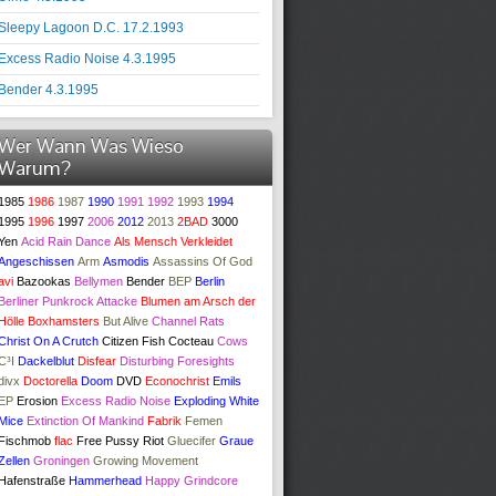
Sleepy Lagoon D.C. 17.2.1993
Excess Radio Noise 4.3.1995
Bender 4.3.1995
Wer Wann Was Wieso
Warum?
1985
1986
1987
1990
1991
1992
1993
1994
1995
1996
1997
2006
2012
2013
2BAD
3000
Yen
Acid Rain Dance
Als Mensch Verkleidet
Angeschissen
Arm
Asmodis
Assassins Of God
avi
Bazookas
Bellymen
Bender
BEP
Berlin
Berliner Punkrock Attacke
Blumen am Arsch der
Hölle
Boxhamsters
But Alive
Channel Rats
Christ On A Crutch
Citizen Fish
Cocteau
Cows
C³I
Dackelblut
Disfear
Disturbing Foresights
divx
Doctorella
Doom
DVD
Econochrist
Emils
EP
Erosion
Excess Radio Noise
Exploding White
Mice
Extinction Of Mankind
Fabrik
Femen
Fischmob
flac
Free Pussy Riot
Gluecifer
Graue
Zellen
Groningen
Growing Movement
Hafenstraße
Hammerhead
Happy Grindcore