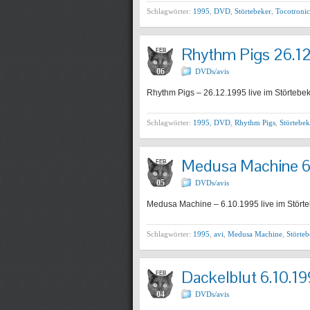
Schlagwörter:
1995
,
DVD
,
Störtebeker
,
Tocotronic
Rhythm Pigs 26.1
FEB
06
DVDs/avis
Rhythm Pigs – 26.12.1995 live im Störtebek
Schlagwörter:
1995
,
DVD
,
Rhythm Pigs
,
Störtebek
Medusa Machine 6
FEB
05
DVDs/avis
Medusa Machine – 6.10.1995 live im Störte
Schlagwörter:
1995
,
avi
,
Medusa Machine
,
Störteb
Dackelblut 6.10.1
FEB
04
DVDs/avis