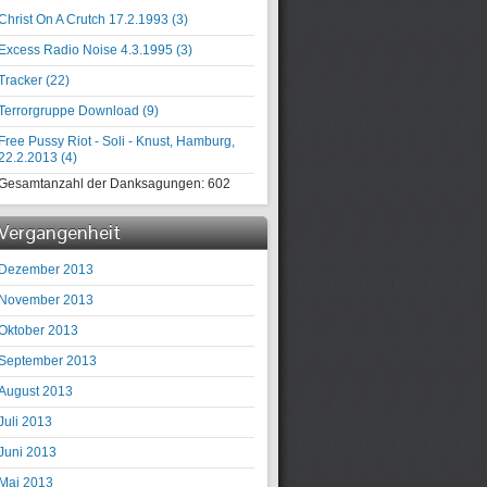
Christ On A Crutch 17.2.1993 (
3
)
Excess Radio Noise 4.3.1995 (
3
)
Tracker (
22
)
Terrorgruppe Download (
9
)
Free Pussy Riot - Soli - Knust, Hamburg,
22.2.2013 (
4
)
Gesamtanzahl der Danksagungen:
602
Vergangenheit
Dezember 2013
November 2013
Oktober 2013
September 2013
August 2013
Juli 2013
Juni 2013
Mai 2013