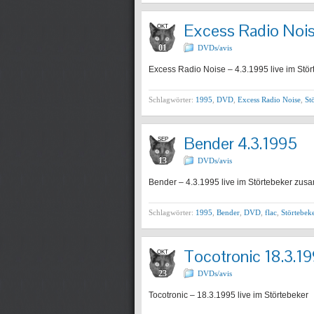
Excess Radio Nois
OKT
01
DVDs/avis
Excess Radio Noise – 4.3.1995 live im Stö
Schlagwörter:
1995
,
DVD
,
Excess Radio Noise
,
St
Bender 4.3.1995
SEP
13
DVDs/avis
Bender – 4.3.1995 live im Störtebeker zusam
Schlagwörter:
1995
,
Bender
,
DVD
,
flac
,
Störtebek
Tocotronic 18.3.1
OKT
23
DVDs/avis
Tocotronic – 18.3.1995 live im Störtebeker