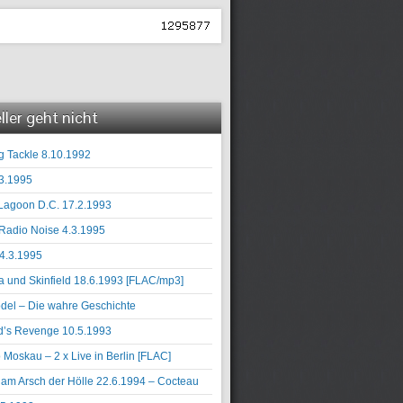
ller geht nicht
 Tackle 8.10.1992
3.1995
Lagoon D.C. 17.2.1993
Radio Noise 4.3.1995
4.3.1995
und Skinfield 18.6.1993 [FLAC/mp3]
el – Die wahre Geschichte
’s Revenge 10.5.1993
 Moskau – 2 x Live in Berlin [FLAC]
am Arsch der Hölle 22.6.1994 – Cocteau