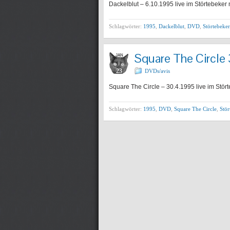
Dackelblut – 6.10.1995 live im Störtebeke
Schlagwörter:
1995
,
Dackelblut
,
DVD
,
Störtebeker
Square The Circle
JAN
23
DVDs/avis
Square The Circle – 30.4.1995 live im Stört
Schlagwörter:
1995
,
DVD
,
Square The Circle
,
Stör