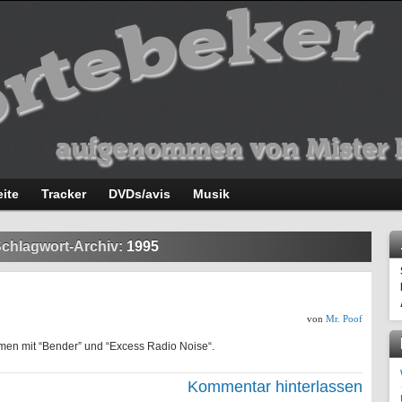
eite
Tracker
DVDs/avis
Musik
chlagwort-Archiv:
1995
von
Mr. Poof
men mit “Bender” und “Excess Radio Noise“.
Kommentar hinterlassen