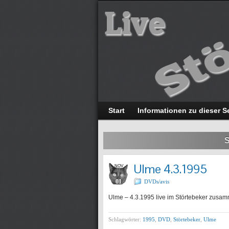
Start
Informationen zu dieser S
S
Ulme 4.3.1995
NOV
01
DVDs/avis
Ulme – 4.3.1995 live im Störtebeker zusam
Schlagwörter:
1995
,
DVD
,
Störtebeker
,
Ulme