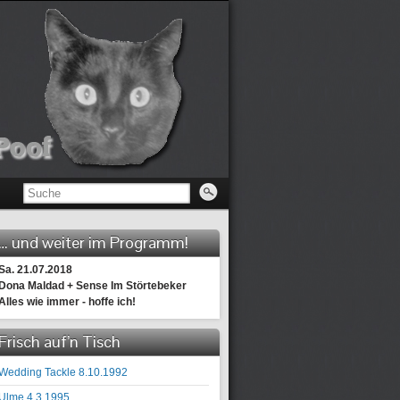
… und weiter im Programm!
Sa. 21.07.2018
Dona Maldad + Sense Im Störtebeker
Alles wie immer - hoffe ich!
Frisch auf’n Tisch
Wedding Tackle 8.10.1992
Ulme 4.3.1995