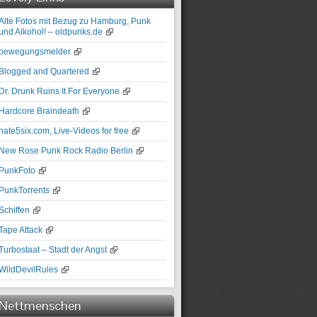
Alte Fotos mit Bezug zu Hamburg, Punk
und Alkohol! – oldpunks.de
bewegungsmelder
Blogged and Quartered
Dr. Drunk Ruins It For Everyone
Hardcore Braindeath
hate5six.com, Live-Videos for free
New Rose Punk Rock Radio Berlin
PunkFoto
PunkTorrents
Schiffen
Tape Attack
Turbostaat – Stadt der Angst
WildDevilRules
Nettmenschen