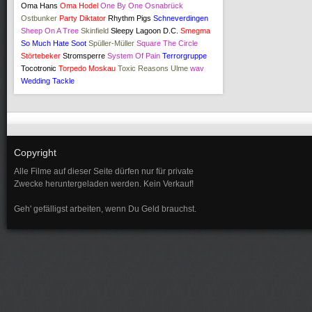
Oma Hans
Oma Hodel
One By One
Osnabrück
Ostbunker
Party Diktator
Rhythm Pigs
Schneverdingen
Sheep On A Tree
Skinfield
Sleepy Lagoon D.C.
Smegma
So Much Hate
Soot
Spüller-Müller
Square The Circle
Störtebeker
Stromsperre
System Of Pain
Terrorgruppe
Tocotronic
Torpedo Moskau
Toxic Reasons
Ulme
wav
Wedding Tackle
Copyright
Alle Filme auf dieser Seite dürfen nur für private
Zwecke heruntergeladen werden. Kein Verkauf!
Geh' gefälligst arbeiten, wenn Du Geld brauchst.