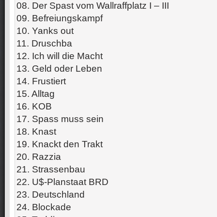
08. Der Spast vom Wallraffplatz I – III
09. Befreiungskampf
10. Yanks out
11. Druschba
12. Ich will die Macht
13. Geld oder Leben
14. Frustiert
15. Alltag
16. KOB
17. Spass muss sein
18. Knast
19. Knackt den Trakt
20. Razzia
21. Strassenbau
22. U$-Planstaat BRD
23. Deutschland
24. Blockade