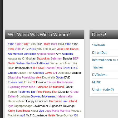
Wer Wann Was Wieso Warum?
Danke!
1985
1986
1987
1990
1991
1992
1993
1994
1995
1996
Startseite
1997
2006
2012
2013
2BAD
3000 Yen
Acid Rain Dance
Dit un Dat
Als Mensch Verkleidet
Angeschissen
Arm
Asmodis
Assassins Of God
avi
Bazookas
Bellymen
Bender
BEP
Informationen zu 
Berlin
Berliner Punkrock Attacke
Blumen am Arsch der
Tracker
Hölle
Boxhamsters
But Alive
Channel Rats
Christ On A
Crutch
Citizen Fish
Cocteau
Cows
C³I
Dackelblut
Disfear
DVDs/avis
Disturbing Foresights
divx
Doctorella
Doom
DVD
Musik
Econochrist
Emils
EP
Erosion
Excess Radio Noise
Exploding White Mice
Extinction Of Mankind
Fabrik
Unsinn (oder?)
Femen
Fischmob
flac
Free Pussy Riot
Gluecifer
Graue
Zellen
Groningen
Growing Movement
Hafenstraße
Hammerhead
Happy Grindcore
Hardskin
Hirn
Holland
Igor
Jägerpassage
Jawbreaker
Jughead's Revenge
Kinky Boot Beast
Knust
Ligo
Logo
Maria Markina
Medusa
Machine
mp3
Mr.T Experience
Naftia
Negu Gorriak
Oi!