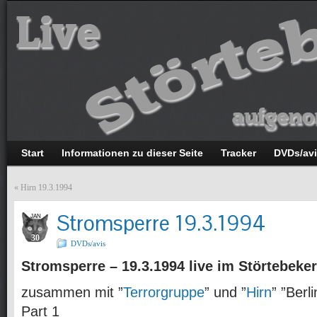
Start
Informationen zu dieser Seite
Tracker
DVDs/av
«
Hirn 19.3.1994
Stromsperre 19.3.1994
JAN
30
DVDs/avis
Stromsperre – 19.3.1994 live im Störtebeker
zusammen mit ”
Terrorgruppe
” und ”
Hirn
” ”Berl
Part 1