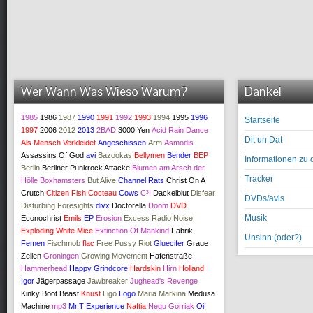
Wer Wann Was Wieso Warum?
Danke!
1985
1986
1987
1990
1991
1992
1993
1994
1995
1996
Startseite
1997
2006
2012
2013
2BAD
3000 Yen
Acid Rain Dance
Dit un Dat
Als Mensch Verkleidet
Angeschissen
Arm
Asmodis
Assassins Of God
avi
Bazookas
Bellymen
Bender
BEP
Informationen zu 
Berlin
Berliner Punkrock Attacke
Blumen am Arsch der
Tracker
Hölle
Boxhamsters
But Alive
Channel Rats
Christ On A
Crutch
Citizen Fish
Cocteau
Cows
C³I
Dackelblut
Disfear
DVDs/avis
Disturbing Foresights
divx
Doctorella
Doom
DVD
Musik
Econochrist
Emils
EP
Erosion
Excess Radio Noise
Exploding White Mice
Extinction Of Mankind
Fabrik
Unsinn (oder?)
Femen
Fischmob
flac
Free Pussy Riot
Gluecifer
Graue
Zellen
Groningen
Growing Movement
Hafenstraße
Hammerhead
Happy Grindcore
Hardskin
Hirn
Holland
Igor
Jägerpassage
Jawbreaker
Jughead's Revenge
Kinky Boot Beast
Knust
Ligo
Logo
Maria Markina
Medusa
Machine
mp3
Mr.T Experience
Naftia
Negu Gorriak
Oi!