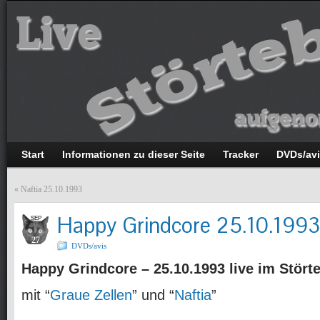
Start
Informationen zu dieser Seite
Tracker
DVDs/av
«
Naftia 25.10.1993
Happy Grindcore 25.10.1993
SEP
27
DVDs/avis
Happy Grindcore – 25.10.1993 live im Stört
mit “
Graue Zellen
” und “
Naftia
”